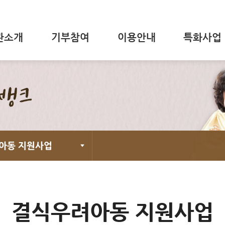
관소개
기부참여
이용안내
특화사업
아동 지원사업
결식우려아동 지원사업