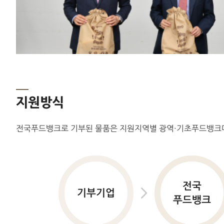
지원방식
전국푸드뱅크로 기부된 물품은 지원지역별 광역·기초푸드뱅크
전국
기부기업
푸드뱅크